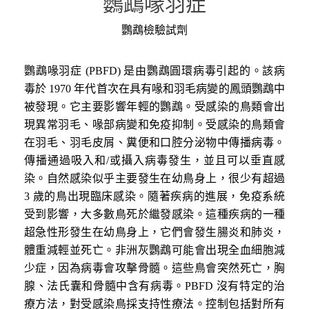
鸚鵡喙羽症
鸚鵡檢驗試劑
鸚鵡喙羽症 (PBFD) 是由鸚鵡圓環病毒引起的。該病
毒於 1970 年代首次在具有喙和羽毛病變的鳳頭鸚鵡中
被發現。它主要影響年輕的鸚鵡。受感染的鳥類會出
現異常羽毛、喙部病變和免疫抑制。受感染的鳥類會
在羽毛、羽毛皮屑、糞便和口腔分泌物中傳播病毒。
傳播通過吸入和/或攝入病毒發生，並且可以垂直感
染。自然感染似乎主要發生在幼鳥身上，很少有超過
3 歲的鳥出現臨床感染。隨著疾病的進展，免疫系統
受到影響，大多數鳥死於繼發感染。這種疾病的一種
超急性形發生在幼鳥身上，它們會發生腸炎和肺炎，
體重減輕並死亡。非洲灰鸚鵡可能會出現全血細胞減
少症，因為病毒會攻擊骨髓。這些鳥會突然死亡，胸
腺、法氏囊和骨髓中含有病毒。PBFD 沒有特定的治
療方法，對受感染鳥採支持性療法。控制包括對所有