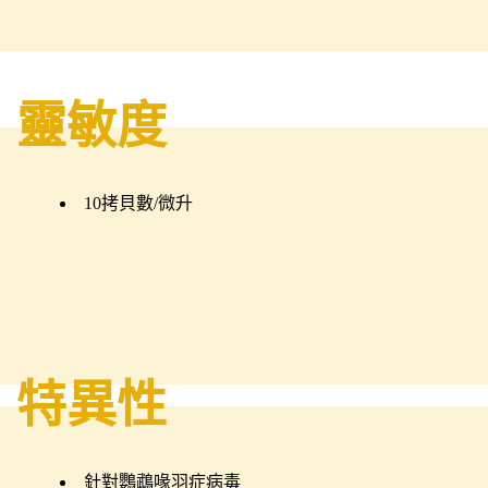
靈敏度
10拷貝數/微升
特異性
針對鸚鵡喙羽症病毒