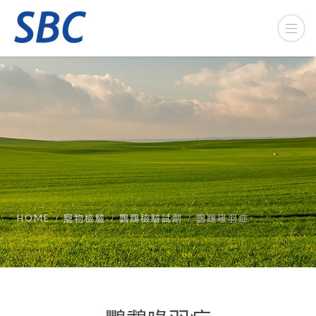
HOME
寵物檢驗
鸚鵡檢驗試劑
鸚鵡喙羽症