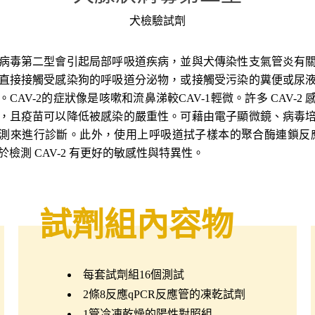
犬檢驗試劑
病毒第二型會引起局部呼吸道疾病，並與犬傳染性支氣管炎有
直接接觸受感染狗的呼吸道分泌物，或接觸受污染的糞便或尿
。CAV-2的症狀像是咳嗽和流鼻涕較CAV-1輕微。許多 CAV-2 
，且疫苗可以降低被感染的嚴重性。可藉由電子顯微鏡、病毒
測來進行診斷。此外，使用上呼吸道拭子樣本的聚合酶連鎖反應(
於檢測 CAV-2 有更好的敏感性與特異性。
試劑組內容物
每套試劑組16個測試
2條8反應qPCR反應管的凍乾試劑
1管冷凍乾燥的陽性對照組