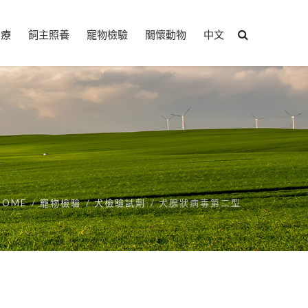
治療
飼主照養
寵物檢驗
關懷動物
中文
HOME
寵物檢驗
犬檢驗試劑
犬腺狀病毒第二型