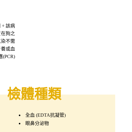
關。該病
液在狗之
感染不需
培養或血
PCR)
檢體種類
全血 (EDTA抗凝管)
眼鼻分泌物