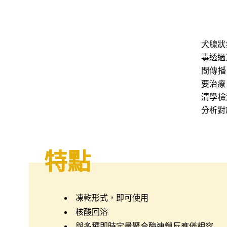
犬腺狀
毒透過
間傳播
要治療
清學檢
分析對
特點
凍乾形式，即可使用
核酸回溶
與多種即時定量聚合酶連鎖反應儀相容