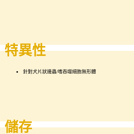
特異性
針對犬片狀邊蟲/嗜吞噬細胞無形體
儲存