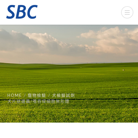
HOME
寵物檢驗
犬檢驗試劑
犬片狀邊蟲/嗜吞噬細胞無形體