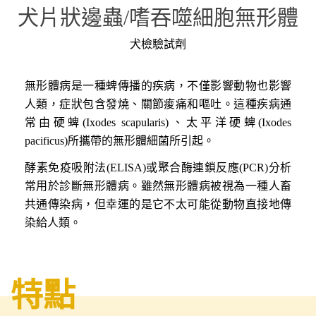
犬片狀邊蟲/嗜吞噬細胞無形體
犬檢驗試劑
無形體病是一種蜱傳播的疾病，不僅影響動物也影響
人類，症狀包含發燒、關節痠痛和嘔吐。這種疾病通
常由硬蜱(Ixodes scapularis)、太平洋硬蜱(Ixodes
pacificus)所攜帶的無形體細菌所引起。
酵素免疫吸附法(ELISA)或聚合酶連鎖反應(PCR)分析
常用於診斷無形體病。雖然無形體病被視為一種人畜
共通傳染病，但幸運的是它不太可能從動物直接地傳
染給人類。
特點