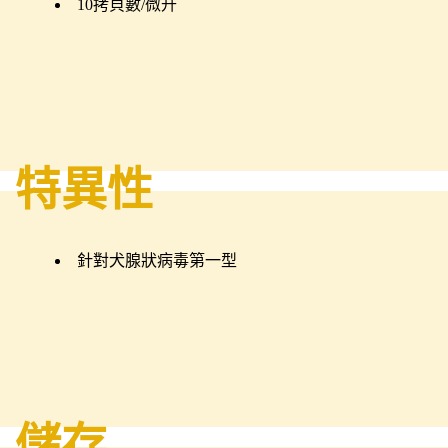
10拷貝數/微升
特異性
針對犬腺狀病毒第一型
儲存