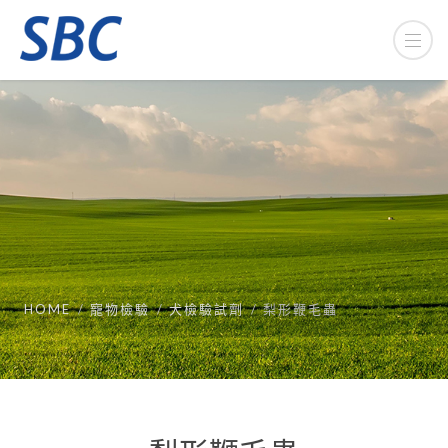
HOME
寵物檢驗
犬檢驗試劑
梨形鞭毛蟲