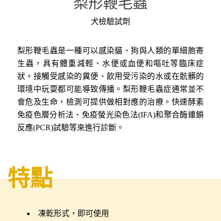
梨形鞭毛蟲
犬檢驗試劑
梨形鞭毛蟲是一種可以感染貓、狗與人類的單細胞寄
生蟲，具有體重減輕、水便或血便和嘔吐等臨床症
狀。接觸受感染的糞便、飲用受污染的水或在骯髒的
環境中玩耍都可能導致傳播。梨形鞭毛蟲症通常並不
會危及生命，檢測可提供做相對應的治療。快速酵素
免疫色層分析法、免疫螢光染色法(IFA)和聚合酶連鎖
反應(PCR)試驗等來進行診斷。
特點
凍乾形式，即可使用