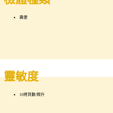
糞便
靈敏度
10拷貝數/微升